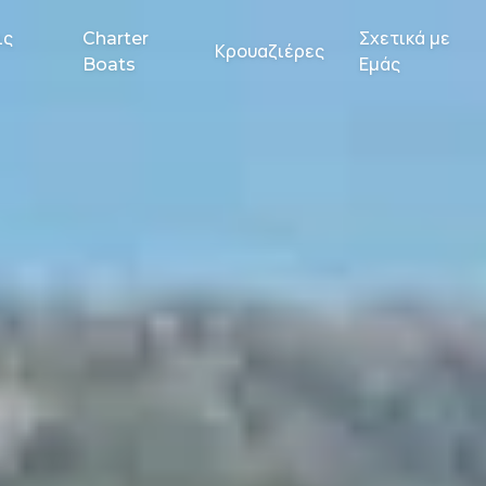
ις
Charter
Σχετικά με
Κρουαζιέρες
Boats
Εμάς